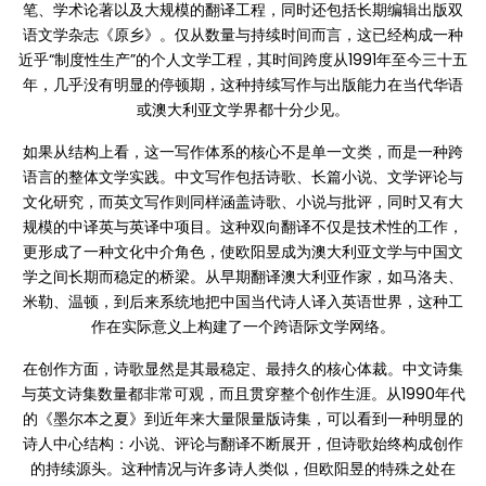
笔、学术论著以及大规模的翻译工程，同时还包括长期编辑出版双
语文学杂志《原乡》。仅从数量与持续时间而言，这已经构成一种
近乎“制度性生产”的个人文学工程，其时间跨度从1991年至今三十五
年，几乎没有明显的停顿期，这种持续写作与出版能力在当代华语
或澳大利亚文学界都十分少见。
如果从结构上看，这一写作体系的核心不是单一文类，而是一种跨
语言的整体文学实践。中文写作包括诗歌、长篇小说、文学评论与
文化研究，而英文写作则同样涵盖诗歌、小说与批评，同时又有大
规模的中译英与英译中项目。这种双向翻译不仅是技术性的工作，
更形成了一种文化中介角色，使欧阳昱成为澳大利亚文学与中国文
学之间长期而稳定的桥梁。从早期翻译澳大利亚作家，如马洛夫、
米勒、温顿，到后来系统地把中国当代诗人译入英语世界，这种工
作在实际意义上构建了一个跨语际文学网络。
在创作方面，诗歌显然是其最稳定、最持久的核心体裁。中文诗集
与英文诗集数量都非常可观，而且贯穿整个创作生涯。从1990年代
的《墨尔本之夏》到近年来大量限量版诗集，可以看到一种明显的
诗人中心结构：小说、评论与翻译不断展开，但诗歌始终构成创作
的持续源头。这种情况与许多诗人类似，但欧阳昱的特殊之处在