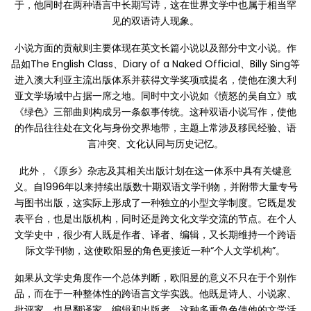
于，他同时在两种语言中长期写诗，这在世界文学中也属于相当罕
见的双语诗人现象。
小说方面的贡献则主要体现在英文长篇小说以及部分中文小说。作
品如The English Class、Diary of a Naked Official、Billy Sing等
进入澳大利亚主流出版体系并获得文学奖项或提名，使他在澳大利
亚文学场域中占据一席之地。同时中文小说如《愤怒的吴自立》或
《绿色》三部曲则构成另一条叙事传统。这种双语小说写作，使他
的作品往往处在文化与身份交界地带，主题上常涉及移民经验、语
言冲突、文化认同与历史记忆。
此外，《原乡》杂志及其相关出版计划在这一体系中具有关键意
义。自1996年以来持续出版数十期双语文学刊物，并附带大量专号
与图书出版，这实际上形成了一种独立的小型文学制度。它既是发
表平台，也是出版机构，同时还是跨文化文学交流的节点。在个人
文学史中，很少有人既是作者、译者、编辑，又长期维持一个跨语
际文学刊物，这使欧阳昱的角色更接近一种“个人文学机构”。
如果从文学史角度作一个总体判断，欧阳昱的意义不只在于个别作
品，而在于一种整体性的跨语言文学实践。他既是诗人、小说家、
批评家，也是翻译家、编辑和出版者，这种多重角色使他的文学活